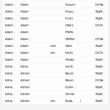
Adam Krauch
Adam
Krauch
Ort Bern (1481 / 1484)
Adam Krauchtaler
Adam
Krauchtaler
Stadt Bern (1525)
Adam Krütz
Adam
Krütz
Stadt Bern (1435)
Adam Odersot
Adam
Odersot
Ort Murten (1536 / 1537)
Adam Pfefferli
Adam
Pfefferli
Adam Steffen
Adam
Steffen
Ort Bern (1548 / 1549)
Adam vom Stein
Adam
vom
Stein
Stadt Bern (1545)
Adam von Mühlberg
Adam
von
Mühlberg
Ort Diessenhofen (1503)
Adam Wylading
Adam
Wylading
Stadt Bern (1496)
Adrian II. von Bubenberg (Ritter)
Adrian II.
von Bubenberg
Stadt Bern (1474)
Adrian Baumgartner
Adrian
Baumgartner
Stadt Bern (1529)
Adrian Blauner
Adrian
Blauner
Ort Bern (27-02-1543 / 04-05-1445) Ort Aarau (07-07-1559)
Adrian Esslinger
Adrian
Esslinger
Stadt Bern (1513)
Adrian Ginner
Adrian
Ginner
Stadt Bern (1540)
Adrian von Bubenberg I. (Ritter)
Adrian
von
Bubenberg
I.
Stadt Bern (1451)