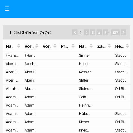
☰
1 - 25
of
3 414
from 74 749
1
2
3
4
5
137
Name
Vorname1
Vorname2
Präfix
Nachname
Zählung
Herkunft
(Hans) Heinrich Sinner
(Hans) Heinrich
Sinner
Stadt Bern (1536)
Äberhart Haller (der Sattler)
Äberhart
Haller
Stadt Bern (1515)
Aberli Rössler
Aberli
Rössler
Stadt Bern (1435)
Aberli Sliffer
Aberli
Sliffer
Stadt Bern (1402)
Abraham Steinegger
Abraham
Steinegger
Ort Biel (1538)
Adam Goiffi
Adam
Goiffi
Ort Biel (1497)
Adam Heinricher
Adam
Heinricher
Adam Hübschi
Adam
Hübschi
Stadt Bern (1522)
Adam Kiener
Adam
Kiener
Ort Biel (1525)
Adam Knechtenhofer
Adam
Knechtenhofer
Stadt Bern (1534)