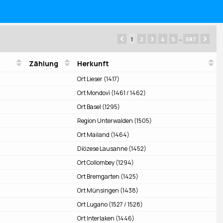
1
2
3
4
5
587
Zählung
Herkunft
Ort Lieser (1417)
Ort Mondovì (1461 / 1462)
Ort Basel (1295)
Region Unterwalden (1505)
Ort Mailand (1464)
Diözese Lausanne (1452)
Ort Collombey (1294)
Ort Bremgarten (1425)
Ort Münsingen (1438)
Ort Lugano (1527 / 1528)
Ort Interlaken (1446)