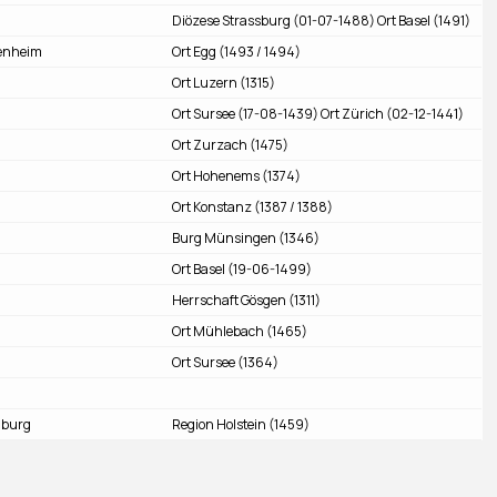
Diözese Strassburg (01-07-1488) Ort Basel (1491)
enheim
Ort Egg (1493 / 1494)
Ort Luzern (1315)
Ort Sursee (17-08-1439) Ort Zürich (02-12-1441)
Ort Zurzach (1475)
Ort Hohenems (1374)
Ort Konstanz (1387 / 1388)
Burg Münsingen (1346)
Ort Basel (19-06-1499)
Herrschaft Gösgen (1311)
Ort Mühlebach (1465)
Ort Sursee (1364)
nburg
Region Holstein (1459)