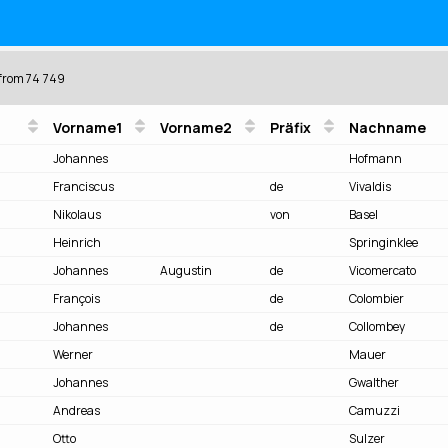
from 74 749
Vorname1
Vorname2
Präfix
Nachname
Johannes
Hofmann
Franciscus
de
Vivaldis
Nikolaus
von
Basel
Heinrich
Springinklee
Johannes
Augustin
de
Vicomercato
François
de
Colombier
Johannes
de
Collombey
Werner
Mauer
Johannes
Gwalther
Andreas
Camuzzi
Otto
Sulzer