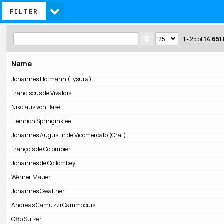
FILTER
1 - 25
of
14 651
Name
Johannes Hofmann (Lysura)
Franciscus de Vivaldis
Nikolaus von Basel
Heinrich Springinklee
Johannes Augustin de Vicomercato (Graf)
François de Colombier
Johannes de Collombey
Werner Mauer
Johannes Gwalther
Andreas Camuzzi Cammocius
Otto Sulzer