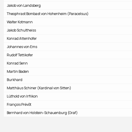
Jakob von Landsberg
Theophrast Bombast von Hohenheim (Paracelsus)
Walter Kotmann
Jakob Schultheiss
Konrad Attenhofer
Johannes von Ems
Rudolf Tettikofer
Konrad Senn
Martin Baden
Burkhard
Matthäus Schiner (Kardinal von Sitten)
Lüthold von Irflikon
François Prévôt
Bernhard von Holstein-Schauenburg (Graf)