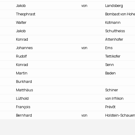
Jakob
von
Landsberg
Theophrast
Bombast von Hoh
Walter
Kotmann
Jakob
Schultheiss
Konrad
Attenhofer
Johannes
von
Ems
Rudolf
Tettikofer
Konrad
Senn
Martin
Baden
Burkhard
Matthäus
Schiner
Lüthold
von Irflikon
François
Prévôt
Bernhard
von
Holstein-Schaue