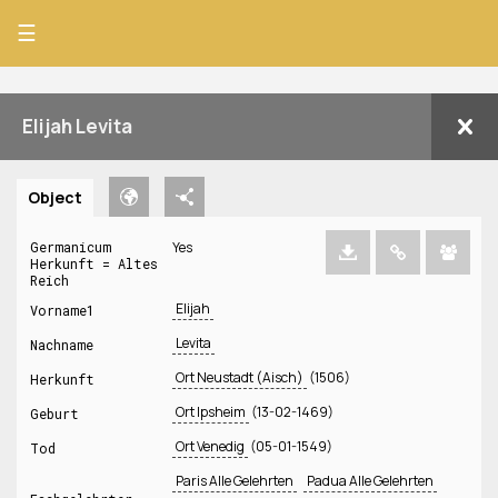
☰
Elijah Levita
Object
Germanicum
Yes
Herkunft = Altes
Reich
Elijah
Vorname1
Levita
Nachname
Ort Neustadt (Aisch)
(1506)
Herkunft
Ort Ipsheim
(13-02-1469)
Geburt
Ort Venedig
(05-01-1549)
Tod
Paris Alle Gelehrten
Padua Alle Gelehrten