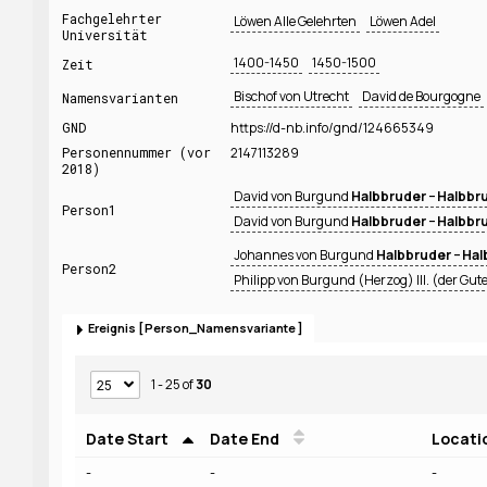
Fachgelehrter
Löwen Alle Gelehrten
Löwen Adel
Universität
1400-1450
1450-1500
Zeit
Bischof von Utrecht
David de Bourgogne
Namensvarianten
GND
https://d-nb.info/gnd/124665349
Personennummer (vor
2147113289
2018)
David von Burgund
Halbbruder − Halbbr
Person1
David von Burgund
Halbbruder − Halbbr
Johannes von Burgund
Halbbruder − Ha
Person2
Philipp von Burgund (Herzog) III. (der Gut
Ereignis
Person_Namensvariante
1 - 25
of
30
Date Start
Date End
Locati
-
-
-