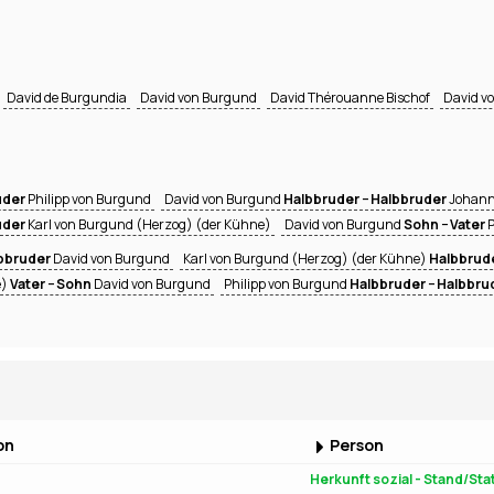
David de Burgundia
David von Burgund
David Thérouanne Bischof
David vo
uder
Philipp von Burgund
David von Burgund
Halbbruder − Halbbruder
Johann
uder
Karl von Burgund (Herzog) (der Kühne)
David von Burgund
Sohn − Vater
P
lbbruder
David von Burgund
Karl von Burgund (Herzog) (der Kühne)
Halbbrude
e)
Vater − Sohn
David von Burgund
Philipp von Burgund
Halbbruder − Halbbru
on
Person
Herkunft sozial - Stand/Sta