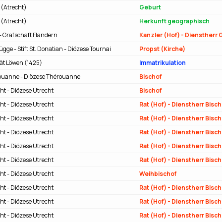
 (Atrecht)
Geburt
 (Atrecht)
Herkunft geographisch
- Grafschaft Flandern
ügge - Stift St. Donatian - Diözese Tournai
Propst (Kirche)
tät Löwen (1425)
Immatrikulation
ouanne - Diözese Thérouanne
Bischof
ht - Diözese Utrecht
Bischof
ht - Diözese Utrecht
ht - Diözese Utrecht
ht - Diözese Utrecht
ht - Diözese Utrecht
ht - Diözese Utrecht
ht - Diözese Utrecht
Weihbischof
ht - Diözese Utrecht
ht - Diözese Utrecht
ht - Diözese Utrecht