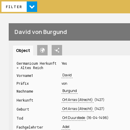
FILTER
David von Burgund
Object
Germanicum Herkunft
Yes
= Altes Reich
David
Vorname1
Präfix
von
Burgund
Nachname
Ort Arras (Atrecht)
(1427)
Herkunft
Ort Arras (Atrecht)
(1427)
Geburt
Ort Duurstede
(16-04-1496)
Tod
Adel
Fachgelehrter