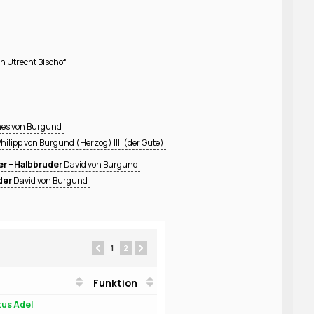
n Utrecht Bischof
es von Burgund
hilipp von Burgund (Herzog) III. (der Gute)
r − Halbbruder
David von Burgund
der
David von Burgund
1
2
Funktion
tus Adel