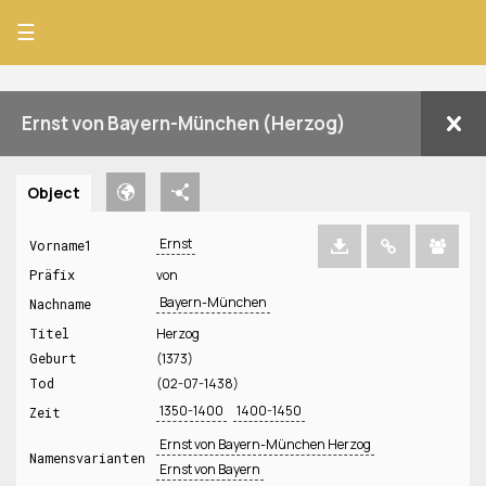
☰
Ernst von Bayern-München (Herzog)
Object
Ernst
Vorname1
Präfix
von
Bayern-München
Nachname
Titel
Herzog
Geburt
(1373)
Tod
(02-07-1438)
1350-1400
1400-1450
Zeit
Ernst von Bayern-München Herzog
Namensvarianten
Ernst von Bayern