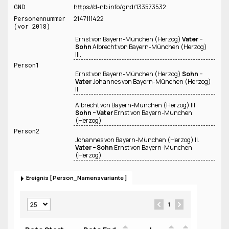
GND
https://d-nb.info/gnd/133573532
Personennummer
2147111422
(vor 2018)
Ernst von Bayern-München (Herzog)
Vater −
Sohn
Albrecht von Bayern-München (Herzog)
III.
Person1
Ernst von Bayern-München (Herzog)
Sohn −
Vater
Johannes von Bayern-München (Herzog)
II.
Albrecht von Bayern-München (Herzog) III.
Sohn − Vater
Ernst von Bayern-München
(Herzog)
Person2
Johannes von Bayern-München (Herzog) II.
Vater − Sohn
Ernst von Bayern-München
(Herzog)
Ereignis
Person_Namensvariante
1