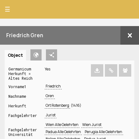
☰
Friedrich Gren
Object
Germanicum
Yes
Herkunft =
Altes Reich
Friedrich
Vorname1
Gren
Nachname
Ort Rotenberg
(1416)
Herkunft
Jurist
Fachgelehrter
Wien Alle Gelehrten
Wien Jurist
Fachgelehrter
Padua Alle Gelehrten
Perugia Alle Gelehrten
Universität
Italien Alle Gelehrten
Padua Jurist