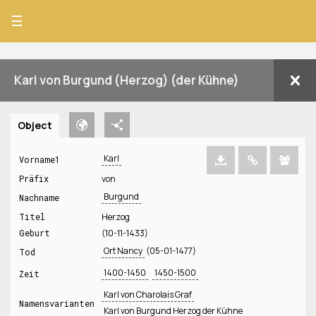
☰
Karl von Burgund (Herzog) (der Kühne)
Object
Karl
Vorname1
Präfix
von
Burgund
Nachname
Titel
Herzog
Geburt
(10-11-1433)
Ort Nancy
(05-01-1477)
Tod
1400-1450
1450-1500
Zeit
Karl von Charolais Graf
Namensvarianten
Karl von Burgund Herzog der Kühne