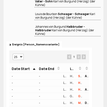
Vater − Sohn
Karl von Burgund (Herzog) (der
Kühne)
Louis de Bourbon
Schwager − Schwager
Karl
von Burgund (Herzog) (der Kühne)
Johannes von Burgund
Halbbruder −
Halbbruder
Karl von Burgund (Herzog) (der
Kühne)
Ereignis
Person_Namensvariante
1
2
Date Start
Date End
Location
Person
Funktion
-
-
Location
Herzogtum Gelderland
Geo
Statthalter
Auftraggeber
-
-
Location
Herzogtum Burgund
Geo
Herzog
-
-
Location
Herzogtum Geldern
Geo
Herzog - Ende (Amt, Zustand etc.) Absetzung
Absetzender
-
-
Location
Grafschaft Charolais
Geo
Graf
-
-
Location
Herzogtum Burgund
Geo
Maître des Requêtes
Dienstherr