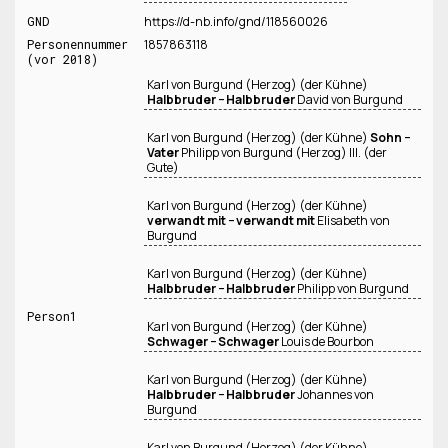
GND
https://d-nb.info/gnd/118560026
Personennummer
1857863118
(vor 2018)
Karl von Burgund (Herzog) (der Kühne)
Halbbruder − Halbbruder
David von Burgund
Karl von Burgund (Herzog) (der Kühne)
Sohn −
Vater
Philipp von Burgund (Herzog) III. (der
Gute)
Karl von Burgund (Herzog) (der Kühne)
verwandt mit − verwandt mit
Elisabeth von
Burgund
Karl von Burgund (Herzog) (der Kühne)
Halbbruder − Halbbruder
Philipp von Burgund
Person1
Karl von Burgund (Herzog) (der Kühne)
Schwager − Schwager
Louis de Bourbon
Karl von Burgund (Herzog) (der Kühne)
Halbbruder − Halbbruder
Johannes von
Burgund
Karl von Burgund (Herzog) (der Kühne)