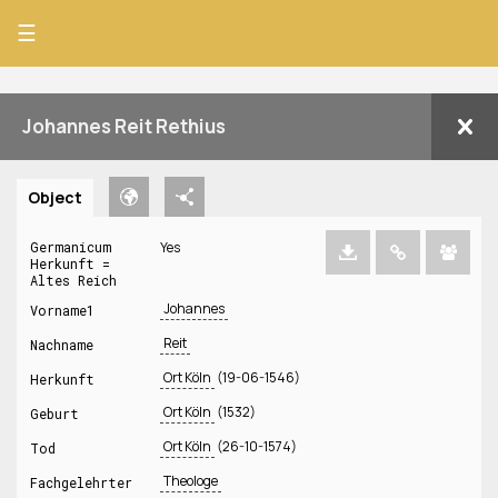
☰
Johannes Reit Rethius
Object
Germanicum
Yes
Herkunft =
Altes Reich
Johannes
Vorname1
Reit
Nachname
Ort Köln
(19-06-1546)
Herkunft
Ort Köln
(1532)
Geburt
Ort Köln
(26-10-1574)
Tod
Theologe
Fachgelehrter