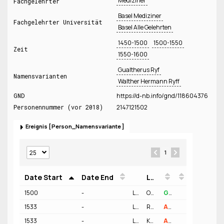
Mediziner
Fachgelehrter
Basel Mediziner
Fachgelehrter Universität
Basel Alle Gelehrten
1450-1500
1500-1550
Zeit
1550-1600
Gualtherus Ryf
Namensvarianten
Walther Hermann Ryff
GND
https://d-nb.info/gnd/118604376
Personennummer (vor 2018)
2147121502
Ereignis
Person_Namensvariante
1
Date Start
Date End
Location
Person
Funktion
1500
-
Location
Ort Strasbourg
Geo
Geburt
1533
-
Location
Region Eidgenossenschaft
Geo
Aufenthalt
1533
-
Location
Königreich Polen
Geo
Aufenthalt