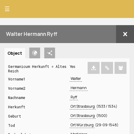
☰
Walter Hermann Ryff
Object
Germanicum Herkunft = Altes
Yes
Reich
Walter
Vorname1
Hermann
Vorname2
Ryff
Nachname
Ort Strasbourg
(1533 / 1534)
Herkunft
Ort Strasbourg
(1500)
Geburt
Ort Würzburg
(29-09-1548)
Tod