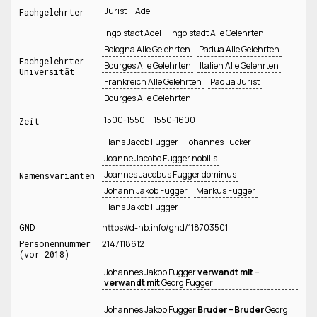
Jurist
Adel
Fachgelehrter
Ingolstadt Adel
Ingolstadt Alle Gelehrten
Bologna Alle Gelehrten
Padua Alle Gelehrten
Fachgelehrter
Bourges Alle Gelehrten
Italien Alle Gelehrten
Universität
Frankreich Alle Gelehrten
Padua Jurist
Bourges Alle Gelehrten
1500-1550
1550-1600
Zeit
Hans Jacob Fugger
Iohannes Fucker
Joanne Jacobo Fugger nobilis
Joannes Jacobus Fugger dominus
Namensvarianten
Johann Jakob Fugger
Markus Fugger
Hans Jakob Fugger
GND
https://d-nb.info/gnd/118703501
Personennummer
2147118612
(vor 2018)
Johannes Jakob Fugger
verwandt mit −
verwandt mit
Georg Fugger
Johannes Jakob Fugger
Bruder − Bruder
Georg