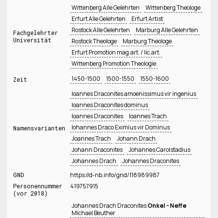
Wittenberg Alle Gelehrten
Wittenberg Theologe
Erfurt Alle Gelehrten
Erfurt Artist
Rostock Alle Gelehrten
Marburg Alle Gelehrten
Fachgelehrter
Universität
Rostock Theologe
Marburg Theologe
Erfurt Promotion mag.art. / lic.art.
Wittenberg Promotion Theologie
1450-1500
1500-1550
1550-1600
Zeit
Ioannes Draconites amoenissimus vir ingenius
Ioannes Draconites dominus
Ioannes Draconites
Ioannes Trach
Iohannes Draco Eximius vir Dominus
Namensvarianten
Joannes Trach
Johann Drach
Johann Draconites
Johannes Carolstadius
Johannes Drach
Johannes Draconites
GND
https://d-nb.info/gnd/118989987
Personennummer
419757915
(vor 2018)
Johannes Drach Draconites
Onkel − Neffe
Michael Beuther