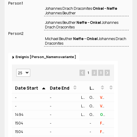
Person1
Johannes Drach Draconites
Onkel − Neffe
Johannes Beuther
Johannes Beuther
Neffe − Onkel
Johannes
Drach Draconites
Person2
Michael Beuther
Neffe − Onkel
Johannes Drach
Draconites
Ereignis
Person_Namensvariante
1
2
3
Date Start
Date End
Location
Person
Funktion
-
-
Location
Ort Nürnberg
Geo
Verfasser - Werk Trostschrift
-
-
Location
Ort Erfurt
Geo
Verfasser
1494
-
Location
Ort Karlstadt
Geo
Geburt
1504
-
-
Freund
1504
-
-
Freund