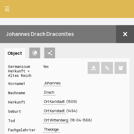
☰
Johannes Drach Draconites
Object
Germanicum
Yes
Herkunft =
Altes Reich
Johannes
Vorname1
Drach
Nachname
Ort Karlstadt
(1509)
Herkunft
Ort Karlstadt
(1494)
Geburt
Ort Wittenberg
(18-04-1566)
Tod
Theologe
Fachgelehrter