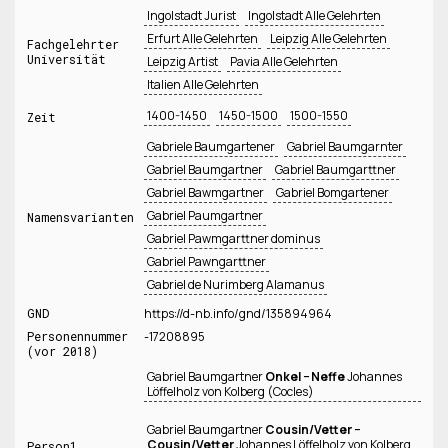
Ingolstadt Jurist
Ingolstadt Alle Gelehrten
Erfurt Alle Gelehrten
Leipzig Alle Gelehrten
Fachgelehrter
Universität
Leipzig Artist
Pavia Alle Gelehrten
Italien Alle Gelehrten
1400-1450
1450-1500
1500-1550
Zeit
Gabriele Baumgartener
Gabriel Baumgarnter
Gabriel Baumgartner
Gabriel Baumgarttner
Gabriel Bawmgartner
Gabriel Bomgartener
Gabriel Paumgartner
Namensvarianten
Gabriel Pawmgarttner dominus
Gabriel Pawngarttner
Gabriel de Nurimberg Alamanus
GND
https://d-nb.info/gnd/135894964
Personennummer
-17208895
(vor 2018)
Gabriel Baumgartner
Onkel − Neffe
Johannes
Löffelholz von Kolberg (Cocles)
Gabriel Baumgartner
Cousin/Vetter −
Cousin/Vetter
Johannes Löffelholz von Kolberg
Person1