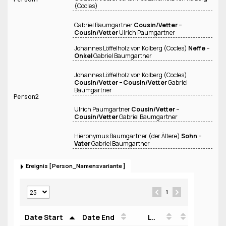
(Cocles)
Gabriel Baumgartner
Cousin/Vetter −
Cousin/Vetter
Ulrich Paumgartner
Johannes Löffelholz von Kolberg (Cocles)
Neffe −
Onkel
Gabriel Baumgartner
Johannes Löffelholz von Kolberg (Cocles)
Cousin/Vetter − Cousin/Vetter
Gabriel
Baumgartner
Person2
Ulrich Paumgartner
Cousin/Vetter −
Cousin/Vetter
Gabriel Baumgartner
Hieronymus Baumgartner (der Ältere)
Sohn −
Vater
Gabriel Baumgartner
Ereignis
Person_Namensvariante
1
Date Start
Date End
Location
Person
Funktion