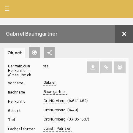
☰
Gabriel Baumgartner
Object
Germanicum
Yes
Herkunft =
Altes Reich
Gabriel
Vorname1
Baumgartner
Nachname
Ort Nürnberg
(1461 / 1462)
Herkunft
Ort Nürnberg
(1449)
Geburt
Ort Nürnberg
(03-05-1507)
Tod
Jurist
Patrizier
Fachgelehrter