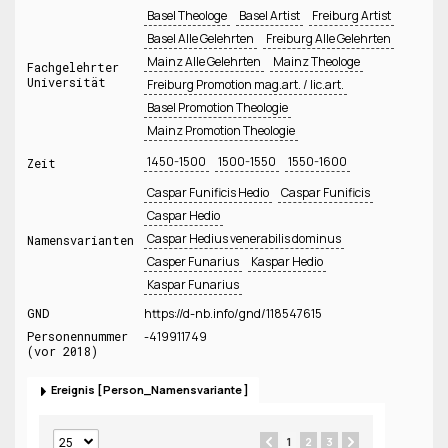
Basel Theologe
Basel Artist
Freiburg Artist
Basel Alle Gelehrten
Freiburg Alle Gelehrten
Mainz Alle Gelehrten
Mainz Theologe
Fachgelehrter
Universität
Freiburg Promotion mag.art. / lic.art.
Basel Promotion Theologie
Mainz Promotion Theologie
1450-1500
1500-1550
1550-1600
Zeit
Caspar Funificis Hedio
Caspar Funificis
Caspar Hedio
Caspar Hedius venerabilis dominus
Namensvarianten
Casper Funarius
Kaspar Hedio
Kaspar Funarius
GND
https://d-nb.info/gnd/118547615
Personennummer
-419911749
(vor 2018)
Ereignis
Person_Namensvariante
1
2
3