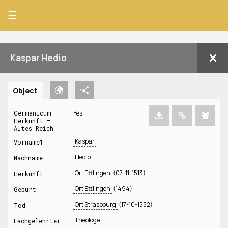
☰
Kaspar Hedio
Object
Germanicum
Yes
Herkunft =
Altes Reich
Kaspar
Vorname1
Hedio
Nachname
Ort Ettlingen
(07-11-1513)
Herkunft
Ort Ettlingen
(1494)
Geburt
Ort Strasbourg
(17-10-1552)
Tod
Theologe
Fachgelehrter