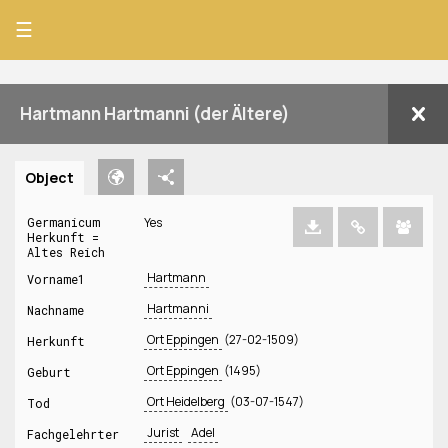
☰
Hartmann Hartmanni (der Ältere)
Object
Germanicum
Yes
Herkunft =
Altes Reich
Hartmann
Vorname1
Hartmanni
Nachname
Ort Eppingen
(27-02-1509)
Herkunft
Ort Eppingen
(1495)
Geburt
Ort Heidelberg
(03-07-1547)
Tod
Jurist
Adel
Fachgelehrter