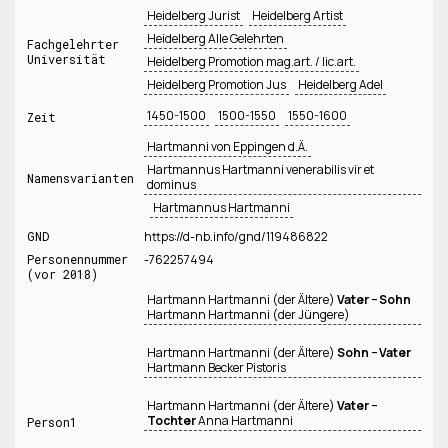
Heidelberg Jurist
Heidelberg Artist
Heidelberg Alle Gelehrten
Fachgelehrter
Universität
Heidelberg Promotion mag.art. / lic.art.
Heidelberg Promotion Jus
Heidelberg Adel
1450-1500
1500-1550
1550-1600
Zeit
Hartmanni von Eppingen d.Ä.
Hartmannus Hartmanni venerabilis vir et
Namensvarianten
dominus
Hartmannus Hartmanni
GND
https://d-nb.info/gnd/119486822
Personennummer
-762257494
(vor 2018)
Hartmann Hartmanni (der Ältere)
Vater − Sohn
Hartmann Hartmanni (der Jüngere)
Hartmann Hartmanni (der Ältere)
Sohn − Vater
Hartmann Becker Pistoris
Hartmann Hartmanni (der Ältere)
Vater −
Tochter
Anna Hartmanni
Person1