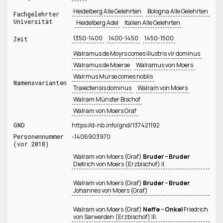
Heidelberg Alle Gelehrten
Bologna Alle Gelehrten
Fachgelehrter
Universität
Heidelberg Adel
Italien Alle Gelehrten
1350-1400
1400-1450
1450-1500
Zeit
Walramus de Moyrs comes illustris vir dominus
Walramus de Moerse
Walramus von Moers
Walrmus Murse comes noblis
Namensvarianten
Traiectensis dominus
Walram von Moers
Walram Münster Bischof
Walram von Moers Graf
GND
https://d-nb.info/gnd/137421192
Personennummer
-1406903970
(vor 2018)
Walram von Moers (Graf)
Bruder − Bruder
Dietrich von Moers (Erzbischof) II.
Walram von Moers (Graf)
Bruder − Bruder
Johannes von Moers (Graf)
Walram von Moers (Graf)
Neffe − Onkel
Friedrich
von Sarwerden (Erzbischof) III.