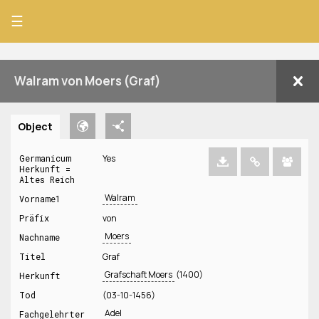
☰
Walram von Moers (Graf)
Object
Germanicum
Yes
Herkunft =
Altes Reich
Walram
Vorname1
Präfix
von
Moers
Nachname
Titel
Graf
Grafschaft Moers
(1400)
Herkunft
Tod
(03-10-1456)
Adel
Fachgelehrter