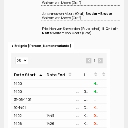
Walram von Moers (Graf)
Johannes von Moers (Graf)
Bruder − Bruder
Walram von Moers (Graf)
Friedrich von Sarwerden (Erzbischof) III.
Onkel −
Neffe
Walram von Moers (Graf)
Ereignis
Person_Namensvariante
1
Date Start
Date End
Location
Person
Funktion
1400
-
-
Herkunft sozial - Stand/Status Graf
1400
-
Location
Grafschaft Moers
Geo
Herkunft geographisch
31-05-1401
-
Location
Universität Heidelberg (1386)
Geo
Immatrikulation (Gruppe)
10-1401
-
Location
Diözese Köln
Geo
Kleriker
1402
1445
Location
Kirche Trier - Dom - Diözese Trier
Geo
Domherr
1408
1426
Location
Kirche Köln - Dom - Diözese Köln
Geo
Domherr