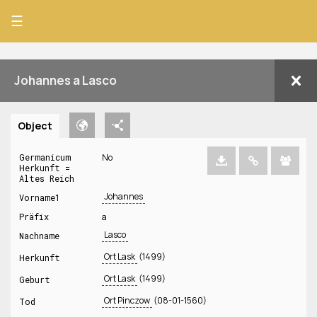
☰
Johannes a Lasco
Object
Germanicum
No
Herkunft =
Altes Reich
Johannes
Vorname1
Präfix
a
Lasco
Nachname
Ort Lask
(1499)
Herkunft
Ort Lask
(1499)
Geburt
Ort Pinczow
(08-01-1560)
Tod