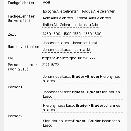
Adel
Fachgelehrter
Bologna Alle Gelehrten
Padua Alle Gelehrten
Fachgelehrter
Rom Alle Gelehrten
Krakau Alle Gelehrten
Universität
Italien Alle Gelehrten
Krakau Adel
1450-1500
1500-1550
1550-1600
Zeit
Johannes Lasco
Johannes Laski
Namensvarianten
Johannes a Lasco
Jan Laski
GND
https://d-nb.info/gnd/118726633
Personennummer
2147118172
(vor 2018)
Johannes a Lasco
Bruder − Bruder
Hieronymus
a Lasco
Person1
Johannes a Lasco
Bruder − Bruder
Stanislaus a
Lasco
Hieronymus a Lasco
Bruder − Bruder
Johannes
a Lasco
Person2
Stanislaus a Lasco
Bruder − Bruder
Johannes a
Lasco