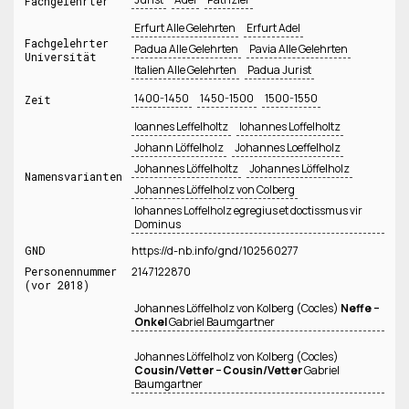
Fachgelehrter
Erfurt Alle Gelehrten
Erfurt Adel
Fachgelehrter
Padua Alle Gelehrten
Pavia Alle Gelehrten
Universität
Italien Alle Gelehrten
Padua Jurist
1400-1450
1450-1500
1500-1550
Zeit
Ioannes Leffelholtz
Iohannes Loffelholtz
Johann Löffelholz
Johannes Loeffelholz
Johannes Löffelholtz
Johannes Löffelholz
Namensvarianten
Johannes Löffelholz von Colberg
Iohannes Loffelholz egregius et doctissmus vir
Dominus
GND
https://d-nb.info/gnd/102560277
Personennummer
2147122870
(vor 2018)
Johannes Löffelholz von Kolberg (Cocles)
Neffe −
Onkel
Gabriel Baumgartner
Johannes Löffelholz von Kolberg (Cocles)
Cousin/Vetter − Cousin/Vetter
Gabriel
Baumgartner