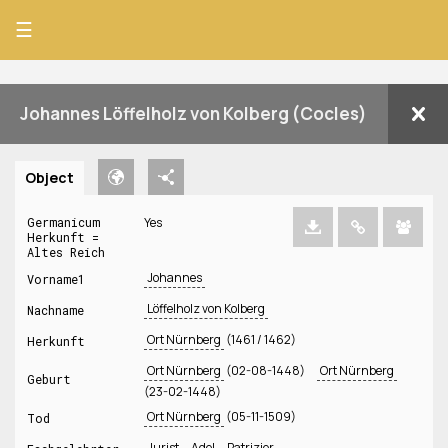
☰
Johannes Löffelholz von Kolberg (Cocles)
Object
Germanicum
Yes
Herkunft =
Altes Reich
Johannes
Vorname1
Löffelholz von Kolberg
Nachname
Ort Nürnberg
(1461 / 1462)
Herkunft
Ort Nürnberg
(02-08-1448)
Ort Nürnberg
Geburt
(23-02-1448)
Ort Nürnberg
(05-11-1509)
Tod
Jurist
Adel
Patrizier