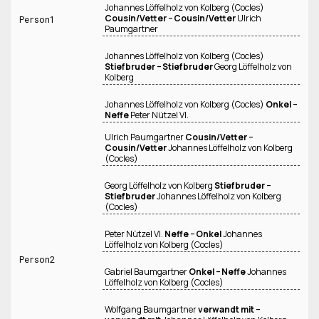
Johannes Löffelholz von Kolberg (Cocles)
Cousin/Vetter − Cousin/Vetter
Ulrich
Person1
Paumgartner
Johannes Löffelholz von Kolberg (Cocles)
Stiefbruder − Stiefbruder
Georg Löffelholz von
Kolberg
Johannes Löffelholz von Kolberg (Cocles)
Onkel −
Neffe
Peter Nützel VI.
Ulrich Paumgartner
Cousin/Vetter −
Cousin/Vetter
Johannes Löffelholz von Kolberg
(Cocles)
Georg Löffelholz von Kolberg
Stiefbruder −
Stiefbruder
Johannes Löffelholz von Kolberg
(Cocles)
Peter Nützel VI.
Neffe − Onkel
Johannes
Löffelholz von Kolberg (Cocles)
Person2
Gabriel Baumgartner
Onkel − Neffe
Johannes
Löffelholz von Kolberg (Cocles)
Wolfgang Baumgartner
verwandt mit −